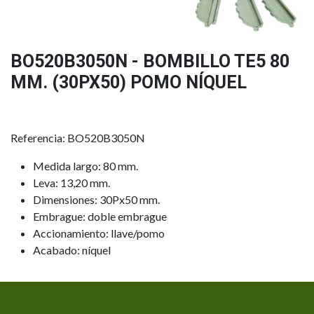
BO520B3050N - BOMBILLO TE5 80
MM. (30PX50) POMO NÍQUEL
Referencia: BO520B3050N
Medida largo: 80 mm.
Leva: 13,20 mm.
Dimensiones: 30Px50 mm.
Embrague: doble embrague
Accionamiento: llave/pomo
Acabado: níquel