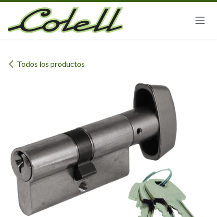
Ir al contenido
Todos los productos