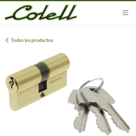
Ir al contenido
Todos los productos