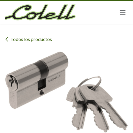
Ir al contenido
Todos los productos