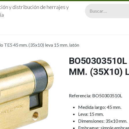
ión y distribución de herrajes y
ía
CERRAJERÍA
QUIÉNES SOMOS
CATÁLOGOS
CONTA
 TE5 45 mm. (35x10) leva 15 mm. latón
BO50303510L 
MM. (35X10) 
Referencia: BO50303510L
Medida largo: 45 mm.
Leva: 15 mm.
Dimensiones: 35x10 mm.
Embrague: simple embra