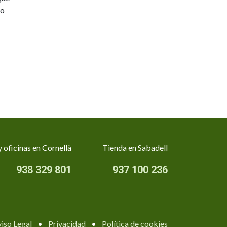
go
 oficinas en Cornellà
Tienda en Sabadell
938 329 801
937 100 236
iso Legal
•
Privacidad
•
Política de cookies