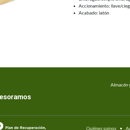
Accionamiento: llave/cie
Acabado: latón
Almacén y
asesoramos
Quiénes somos
•
Av