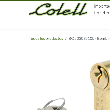
Ir al contenido
Importac
ferreter
HOME
HERRAJES
FERRETERÍA
Todos los productos
BO50303510L - Bombillo