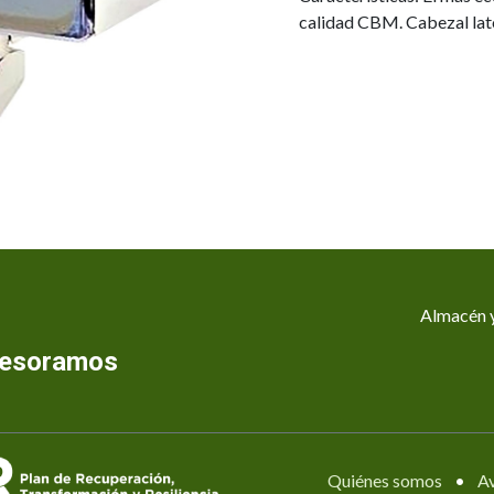
calidad CBM. Cabezal lat
Almacén y
asesoramos
Quiénes somos
•
Av