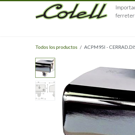
Ir al contenido
Importac
ferreter
HOME
HERRAJES
FERRETERÍA
Todos los productos
ACPM95I - CERRAD.DI