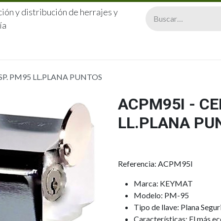
ión y distribución de herrajes y
ía
CERRAJERÍA
QUIÉNES SOMOS
CATÁLOGOS
CONTA
SP. PM95 LL.PLANA PUNTOS
ACPM95I - CE
LL.PLANA PU
Referencia: ACPM95I
Marca: KEYMAT
Modelo: PM-95
Tipo de llave: Plana Segu
Características: El más e