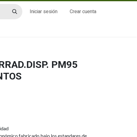
Iniciar sesión
Crear cuenta
CTO
RRAD.DISP. PM95
NTOS
ridad
conómico fabricado bajo los estandares de