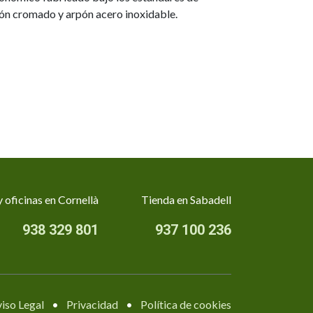
ón cromado y arpón acero inoxidable.
 oficinas en Cornellà
Tienda en Sabadell
938 329 801
937 100 236
iso Legal
•
Privacidad
•
Política de cookies