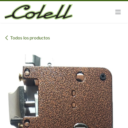
Ir al contenido
Todos los productos