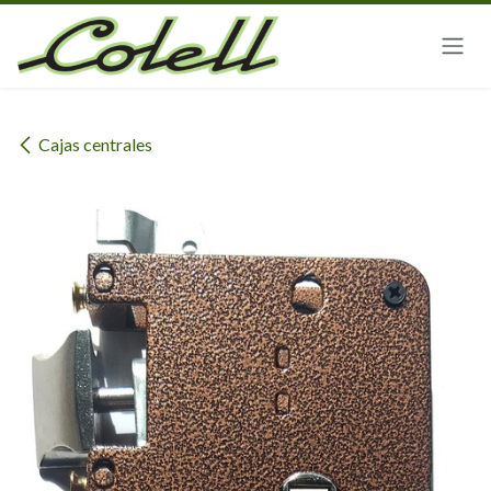
Ir al contenido
Cajas centrales